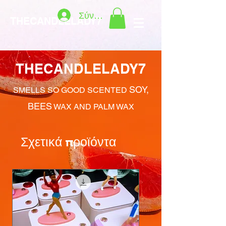
Σύνδεση
THECANDLELADY7
THECANDLELADY7
SOY,
SMELLS SO GOOD SCENTED
BEES
WAX AND PALM WAX
Σχετικά προϊόντα