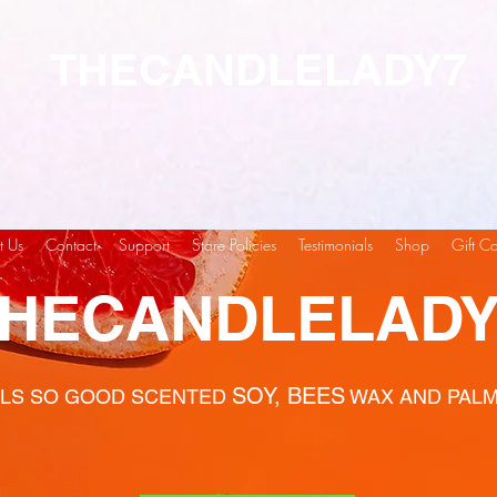
THECANDLELADY7
t Us
Contact
Support
Store Policies
Testimonials
Shop
Gift C
HECANDLELADY
SOY, BEES
LS SO GOOD SCENTED
WAX AND PAL