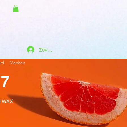
Σύνδεση
ard
Members
7
M WAX