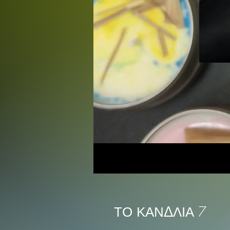
Τιμή
135,00 $
ΤΟ ΚΑΝΔΛΙΑ 7