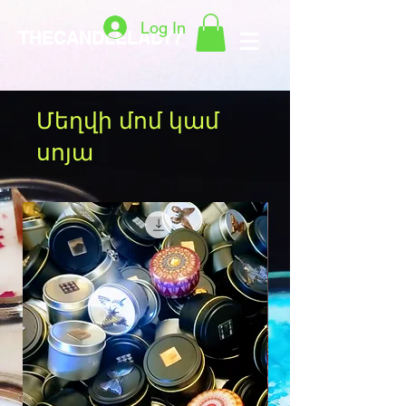
Log In
THECANDLELADY7
Մեղվի մոմ կամ
սոյա