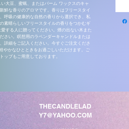
しい大豆、蜜蝋、またはパーム ワックスのキャ
新鮮な香りのアロマです。香りはフリースタイ
、呼吸の健康的な自然の香りから選択でき、私
の素晴らしいフリースタイルの香りをつかむギ
は愛する人に贈ってください。煙の出ない木また
ださい。瞑想用のラベンダーキャンドルまたは
、詳細をご記入ください。今すぐご注文くださ
、軽やかなひとときをお過ごしいただけます。ご
トップもご用意しております。
THECANDLELAD
Y7@YAHOO.COM