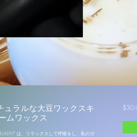
カートに追加する
チュラルな大豆ワックスキ
$30.
パームワックス
LELADY7 は、リラックスして呼吸をし、私のガ