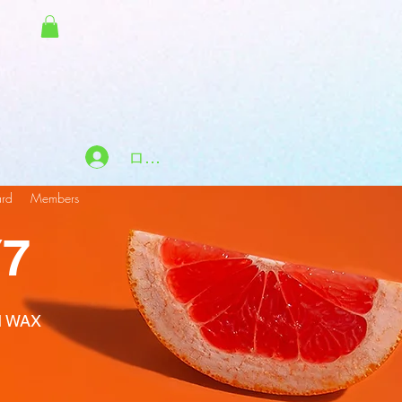
ログイン
ard
Members
7
M WAX