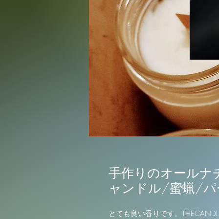
価格
$135.00
手作りのオールナ
ャンドル/蜜蝋/
とても良い香りです。THECAND