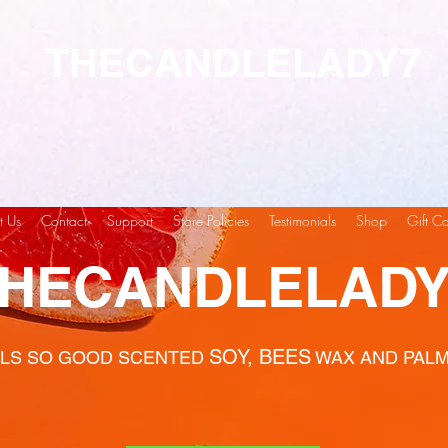
THECANDLELADY7
t Us
Contact
Support
Store Policies
Testimonials
Shop
Gift C
HECANDLELADY
SOY, BEES
LS SO GOOD SCENTED
WAX AND PAL