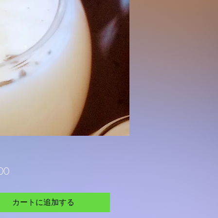
価
$30
価
00
格
カートに追加する