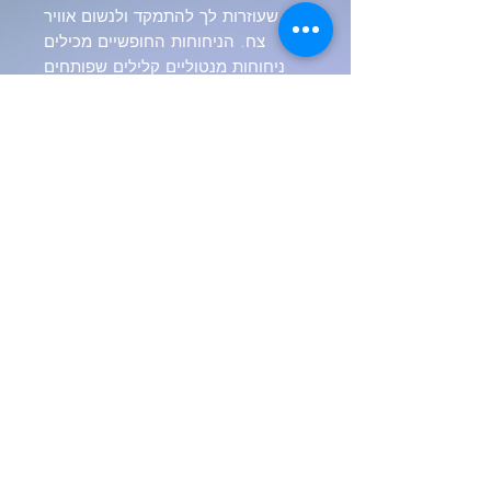
שעוזרות לך להתמקד ולנשום אוויר
צח. הניחוחות החופשיים מכילים
ניחוחות מנטוליים קלילים שפותחים
את דעתך להירגעות. פרט אם אתה
אוהב אוקיינוס, אש, אנרגיה, שלווה,
אושר, אהבה, שחרור, תירגע מחרדה,
עם רמזים קטנים של לבנדר. פרט
להזמנתך, ריח כל כך טוב. 10 אחוז
הנחה למחזיקי כרטיס על קלילות.