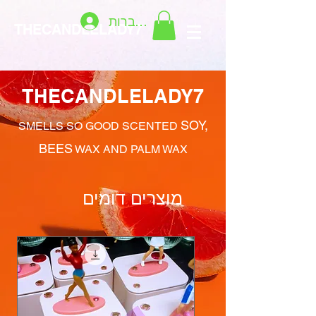
להתחברות
THECANDLELADY7
THECANDLELADY7
SOY,
SMELLS SO GOOD SCENTED
BEES
WAX AND PALM WAX
מוצרים דומים