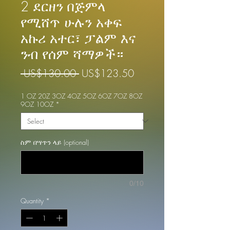
2 ደርዘን በጅምላ
የሚሸጥ ሁሉን አቀፍ
አኩሪ አተር፣ ፓልም እና
ንብ የሰም ሻማዎች።
Regular
Sale
 US$130.00 
US$123.50
Price
Price
1 OZ 20Z 3OZ 4OZ 5OZ 6OZ 7OZ 8OZ
9OZ 10OZ
*
ስም በሣጥን ላይ (optional)
0/10
Quantity
*