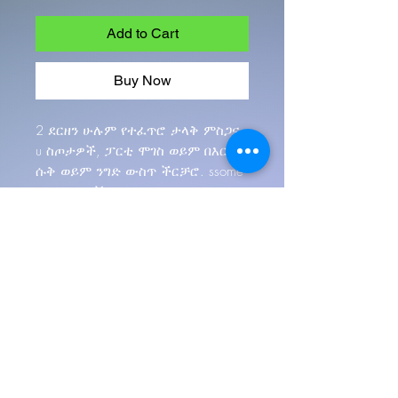
Add to Cart
Buy Now
2 ደርዘን ሁሉም የተፈጥሮ ታላቅ ምስጋና
u ስጦታዎች, ፓርቲ ሞገስ ወይም በእርስዎ
ሱቅ ወይም ንግድ ውስጥ ችርቻሮ. ssome
የደረቁ አበቦች አሏቸው. በጣም አስፈላጊ
በሆኑ ዘይቶች የተሰሩ ነፃ የስታሊ ሽታዎች።
የሆሮስኮፕ ጣሳዎች ወይም ብጁ።
thecandlelady7 በተፈጥሮ ሻማ ማምረት
ውስጥ ምርጡ። በጣም ሁሉን አቀፍ ፣
ከኬሚካል ነፃ የብር ቆርቆሮ ወይም የቀለም
ቆርቆሮ ምርጫ። ቆርቆሮዎች እንደገና
ጥቅም ላይ ሊውሉ የሚችሉ ናቸው. አበባ
ወይም አበባ የለም. ያልተጣበቀ ቅናሽ.