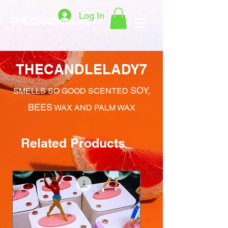
Log In
THECANDLELADY7
THECANDLELADY7
SOY,
SMELLS SO GOOD SCENTED
BEES
WAX AND PALM WAX
Related Products